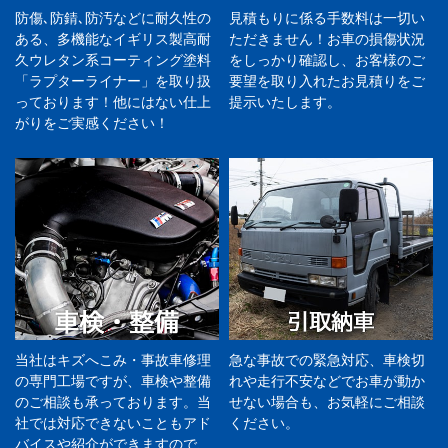
防傷､防錆､防汚などに耐久性の
見積もりに係る手数料は一切い
ある、多機能なイギリス製高耐
ただきません！お車の損傷状況
久ウレタン系コーティング塗料
をしっかり確認し、お客様のご
「ラプターライナー」を取り扱
要望を取り入れたお見積りをご
っております！他にはない仕上
提示いたします。
がりをご実感ください！
当社はキズへこみ・事故車修理
急な事故での緊急対応、車検切
の専門工場ですが、車検や整備
れや走行不安などでお車が動か
のご相談も承っております。当
せない場合も、お気軽にご相談
社では対応できないこともアド
ください。
バイスや紹介ができますので、