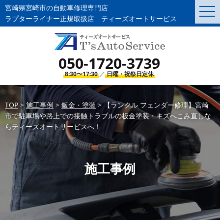
宮崎県宮崎市の自動車修理専門店
togg
navi
ラプターライナー正規取扱店 ティーズオートサービス
050-1720-3739
8:30〜17:30
／
日曜・祝祭日定休
TOP
>
施工事例
>
鈑金・塗装
>
【ランクル フェンダー修理】宮崎
市で駐車場や路上での接触トラブルの板金塗装・キズへこみ直しな
らティーズオートサービスへ！
施工事例