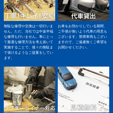
無駄な修理や交換は一切行いま
お車をお預かりしている期間、
せん。ただ、当社では中途半端
ご不便が無いよう代車の用意も
な修理も行いません。車にとっ
ございます。禁煙車両もござい
て最適な修理方法を考え抜いて
ますので、ご遠慮無くご希望を
実施することで、後々の無駄ま
お聞かせください。
で省けるようなご提案をしてい
ます。