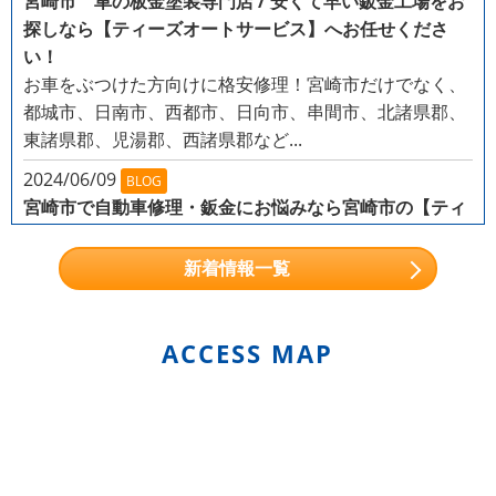
宮崎市 車の板金塗装専門店 / 安くて早い鈑金工場をお
探しなら【ティーズオートサービス】へお任せくださ
い！
お車をぶつけた方向けに格安修理！宮崎市だけでなく、
都城市、日南市、西都市、日向市、串間市、北諸県郡、
東諸県郡、児湯郡、西諸県郡など...
2024/06/09
BLOG
宮崎市で自動車修理・鈑金にお悩みなら宮崎市の【ティ
ーズオートサービス】まで
こんなお悩みを持つ方から、多くのご依頼を頂いており
新着情報一覧
ます！
小石が当たったような小さなキズがある
ガー
ドレールにぶつけてしまった...
ACCESS MAP
2024/05/31
NEWS
軽自動車から輸入車（外車）まで幅広く対応！
株式会社T's Auto Servise（ティーズオートサービス）
では、 トヨタ・レクサス・日産・ホンダ・マツダ・三
菱・...