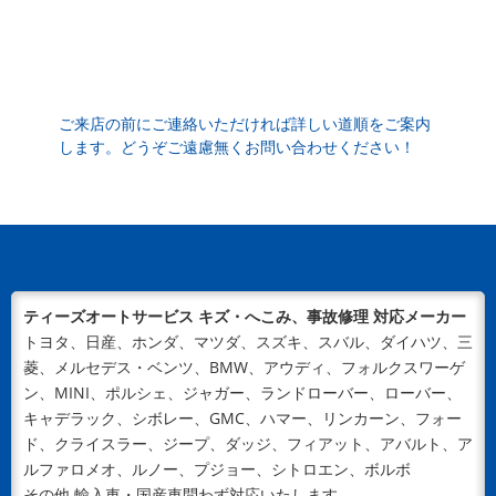
2024/05/29
NEWS
バンパー・ドアなどの車修理は宮崎市の【ティーズオー
トサービス】へ ～ボディに穴が空いてしまうシチュエ
ーションとは～
バンパーやドアなどボディに穴が空いてしまうことも…
ご来店の前にご連絡いただければ詳しい道順をご案内
します。どうぞご遠慮無くお問い合わせください！
車はタフな乗り物ですが、時間の経過や事故によって何
らかのトラブルが起きてしまうも...
2024/04/18
NEWS
新ウェブサイトをOPENいたしました！
平素は格別のご高配を賜り、厚く御礼申し上げます。こ
の度、ティーズオートサービスのウェブサイトを新規オ
ティーズオートサービス キズ・へこみ、事故修理 対応メーカー
ープンいたしました！地域に信頼...
トヨタ、日産、ホンダ、マツダ、スズキ、スバル、ダイハツ、三
菱、メルセデス・ベンツ、BMW、アウディ、フォルクスワーゲ
ン、MINI、ポルシェ、ジャガー、ランドローバー、ローバー、
キャデラック、シボレー、GMC、ハマー、リンカーン、フォー
ド、クライスラー、ジープ、ダッジ、フィアット、アバルト、ア
ルファロメオ、ルノー、プジョー、シトロエン、ボルボ
その他 輸入車・国産車問わず対応いたします