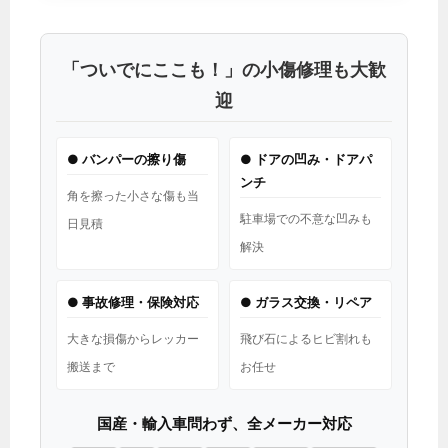
「ついでにここも！」の小傷修理も大歓
迎
● バンパーの擦り傷
● ドアの凹み・ドアパ
ンチ
角を擦った小さな傷も当
駐車場での不意な凹みも
日見積
解決
● 事故修理・保険対応
● ガラス交換・リペア
大きな損傷からレッカー
飛び石によるヒビ割れも
搬送まで
お任せ
国産・輸入車問わず、全メーカー対応