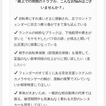
「路上での突然のトラブル、こんなお悩みはござ
いませんか？」
自転車にすれ違いざまに接触され、左フロントフ
ェンダーに目立つ擦り傷ができて落ち込んでいる
ランクルの純粋なブラックは、下地処理や磨きが
甘いと「モヤモヤしたバフ目の跡」が残ると聞いて
お店選びに慎重になっている
相手の自転車保険（賠償責任保険）を適用して、
妥協のない新車同様の仕上がりに買い戻したい（直
したい）
フェンダーのすぐ近くにある安全支援システムの
カメラやセンサーの軸が、接触の衝撃でズレていな
いか精密検査してほしい
車体が大きいため、一般的な軽自動車の代車では
困る。修理期間中も気兼ねなく乗れる大型のレンタ
カーを用意してほしい