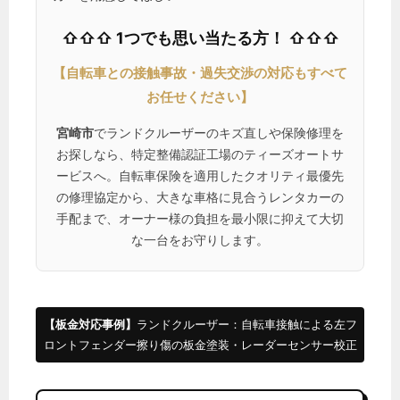
⇧⇧⇧ 1つでも思い当たる方！ ⇧⇧⇧
【自転車との接触事故・過失交渉の対応もすべて
お任せください】
宮崎市
でランドクルーザーのキズ直しや保険修理を
お探しなら、特定整備認証工場のティーズオートサ
ービスへ。自転車保険を適用したクオリティ最優先
の修理協定から、大きな車格に見合うレンタカーの
手配まで、オーナー様の負担を最小限に抑えて大切
な一台をお守りします。
【板金対応事例】
ランドクルーザー：自転車接触による左フ
ロントフェンダー擦り傷の板金塗装・レーダーセンサー校正