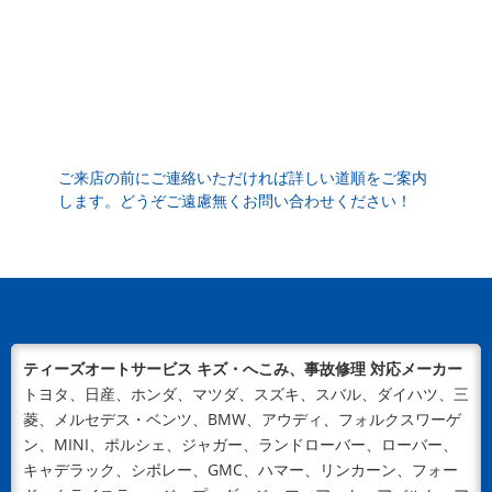
では、 トヨタ・レクサス・日産・ホンダ・マツダ・三
菱・...
2024/05/29
NEWS
バンパー・ドアなどの車修理は宮崎市の【ティーズオー
トサービス】へ ～ボディに穴が空いてしまうシチュエ
ーションとは～
バンパーやドアなどボディに穴が空いてしまうことも…
ご来店の前にご連絡いただければ詳しい道順をご案内
します。どうぞご遠慮無くお問い合わせください！
車はタフな乗り物ですが、時間の経過や事故によって何
らかのトラブルが起きてしまうも...
2024/04/18
NEWS
新ウェブサイトをOPENいたしました！
平素は格別のご高配を賜り、厚く御礼申し上げます。こ
の度、ティーズオートサービスのウェブサイトを新規オ
ティーズオートサービス キズ・へこみ、事故修理 対応メーカー
ープンいたしました！地域に信頼...
トヨタ、日産、ホンダ、マツダ、スズキ、スバル、ダイハツ、三
菱、メルセデス・ベンツ、BMW、アウディ、フォルクスワーゲ
ン、MINI、ポルシェ、ジャガー、ランドローバー、ローバー、
キャデラック、シボレー、GMC、ハマー、リンカーン、フォー