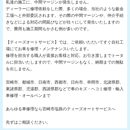
私達の施工に、中間マージンが発生しません。
ディーラーに修理依頼をした際、多くの場合、当社のような鈑金
工場へと外部委託されます。その際の中間マージンや、仲介手続
きなどによる対応の間延びなどが往々にして発生いたしますの
で、費用も施工期間もかさむ例が多いのです。
【ティーズオートサービス】では、ご依頼いただいてすぐ自社工
場にてお車を修理・メンテナンスいたします。
修理を担当する職人が直接お客様と対応。お引き渡しまでトータ
ルに担当いたしますので、中間マージンもなく、納期までの無駄
を出しません。
宮崎市、都城市、日南市、西都市、日向市、串間市、北諸県郡、
東諸県郡、児湯郡、西諸県郡などで車のキズ・ヘコミ修理・輸入
車修理・オールペンまで
あらゆる車修理なら宮崎市塩路のティーズオートサービスへ
先ずはご相談ください。