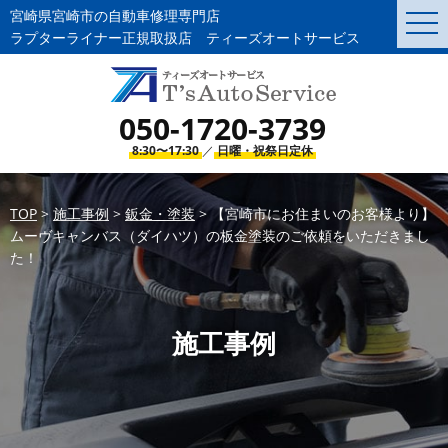
宮崎県宮崎市の自動車修理専門店
togg
navi
ラプターライナー正規取扱店 ティーズオートサービス
050-1720-3739
8:30〜17:30
／
日曜・祝祭日定休
TOP
>
施工事例
>
鈑金・塗装
>
【宮崎市にお住まいのお客様より】
ムーヴキャンバス（ダイハツ）の板金塗装のご依頼をいただきまし
た！
施工事例