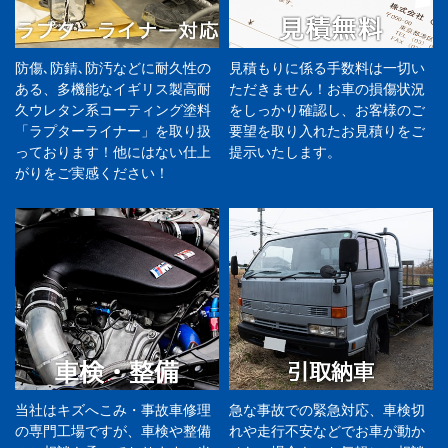
防傷､防錆､防汚などに耐久性の
見積もりに係る手数料は一切い
ある、多機能なイギリス製高耐
ただきません！お車の損傷状況
久ウレタン系コーティング塗料
をしっかり確認し、お客様のご
「ラプターライナー」を取り扱
要望を取り入れたお見積りをご
っております！他にはない仕上
提示いたします。
がりをご実感ください！
当社はキズへこみ・事故車修理
急な事故での緊急対応、車検切
の専門工場ですが、車検や整備
れや走行不安などでお車が動か