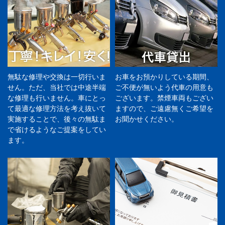
無駄な修理や交換は一切行いま
お車をお預かりしている期間、
せん。ただ、当社では中途半端
ご不便が無いよう代車の用意も
な修理も行いません。車にとっ
ございます。禁煙車両もござい
て最適な修理方法を考え抜いて
ますので、ご遠慮無くご希望を
実施することで、後々の無駄ま
お聞かせください。
で省けるようなご提案をしてい
ます。