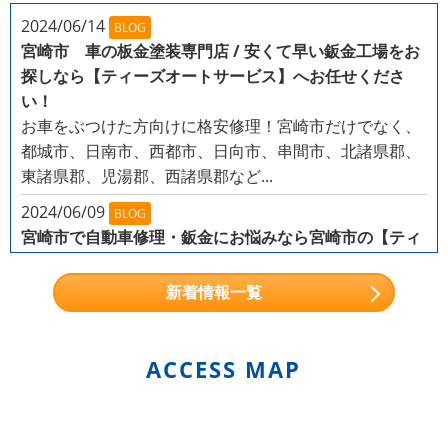
2024/06/14
BLOG
宮崎市 車の板金塗装専門店 / 安くて早い鈑金工場をお
探しなら【ティーズオートサービス】へお任せくださ
い！
お車をぶつけた方向けに格安修理！宮崎市だけでなく、
都城市、日南市、西都市、日向市、串間市、北諸県郡、
東諸県郡、児湯郡、西諸県郡など...
2024/06/09
BLOG
宮崎市で自動車修理・鈑金にお悩みなら宮崎市の【ティ
ーズオートサービス】まで
こんなお悩みを持つ方から、多くのご依頼を頂いており
新着情報一覧
ます！
小石が当たったような小さなキズがある
ガー
ドレールにぶつけてしまった...
ACCESS MAP
2024/05/31
NEWS
軽自動車から輸入車（外車）まで幅広く対応！
株式会社T's Auto Servise（ティーズオートサービス）