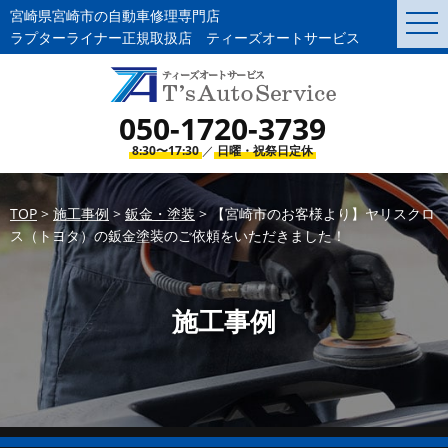
宮崎県宮崎市の自動車修理専門店
togg
navi
ラプターライナー正規取扱店 ティーズオートサービス
050-1720-3739
8:30〜17:30
／
日曜・祝祭日定休
TOP
>
施工事例
>
鈑金・塗装
>
【宮崎市のお客様より】ヤリスクロ
ス（トヨタ）の鈑金塗装のご依頼をいただきました！
施工事例