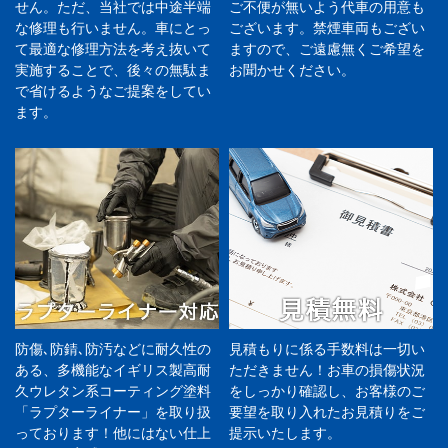
せん。ただ、当社では中途半端
ご不便が無いよう代車の用意も
な修理も行いません。車にとっ
ございます。禁煙車両もござい
て最適な修理方法を考え抜いて
ますので、ご遠慮無くご希望を
実施することで、後々の無駄ま
お聞かせください。
で省けるようなご提案をしてい
ます。
防傷､防錆､防汚などに耐久性の
見積もりに係る手数料は一切い
ある、多機能なイギリス製高耐
ただきません！お車の損傷状況
久ウレタン系コーティング塗料
をしっかり確認し、お客様のご
「ラプターライナー」を取り扱
要望を取り入れたお見積りをご
っております！他にはない仕上
提示いたします。