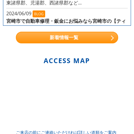
東諸県郡、児湯郡、西諸県郡など...
2024/06/09
BLOG
宮崎市で自動車修理・鈑金にお悩みなら宮崎市の【ティ
ーズオートサービス】まで
こんなお悩みを持つ方から、多くのご依頼を頂いており
新着情報一覧
ます！
小石が当たったような小さなキズがある
ガー
ドレールにぶつけてしまった...
ACCESS MAP
2024/05/31
NEWS
軽自動車から輸入車（外車）まで幅広く対応！
株式会社T's Auto Servise（ティーズオートサービス）
では、 トヨタ・レクサス・日産・ホンダ・マツダ・三
菱・...
2024/05/29
NEWS
バンパー・ドアなどの車修理は宮崎市の【ティーズオー
トサービス】へ ～ボディに穴が空いてしまうシチュエ
ーションとは～
バンパーやドアなどボディに穴が空いてしまうことも…
ご来店の前にご連絡いただければ詳しい道順をご案内