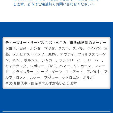
します。どうぞご遠慮無くお問い合わせください！
車はタフな乗り物ですが、時間の経過や事故によって何
らかのトラブルが起きてしまうも...
2024/04/18
NEWS
新ウェブサイトをOPENいたしました！
平素は格別のご高配を賜り、厚く御礼申し上げます。こ
の度、ティーズオートサービスのウェブサイトを新規オ
ティーズオートサービス キズ・へこみ、事故修理 対応メーカー
ープンいたしました！地域に信頼...
トヨタ、日産、ホンダ、マツダ、スズキ、スバル、ダイハツ、三
菱、メルセデス・ベンツ、BMW、アウディ、フォルクスワーゲ
ン、MINI、ポルシェ、ジャガー、ランドローバー、ローバー、
キャデラック、シボレー、GMC、ハマー、リンカーン、フォー
ド、クライスラー、ジープ、ダッジ、フィアット、アバルト、ア
ルファロメオ、ルノー、プジョー、シトロエン、ボルボ
その他 輸入車・国産車問わず対応いたします