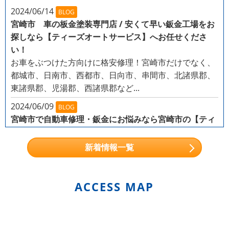
2024/06/14
BLOG
宮崎市 車の板金塗装専門店 / 安くて早い鈑金工場をお
探しなら【ティーズオートサービス】へお任せくださ
い！
お車をぶつけた方向けに格安修理！宮崎市だけでなく、
都城市、日南市、西都市、日向市、串間市、北諸県郡、
東諸県郡、児湯郡、西諸県郡など...
2024/06/09
BLOG
宮崎市で自動車修理・鈑金にお悩みなら宮崎市の【ティ
ーズオートサービス】まで
こんなお悩みを持つ方から、多くのご依頼を頂いており
新着情報一覧
ます！
小石が当たったような小さなキズがある
ガー
ドレールにぶつけてしまった...
ACCESS MAP
2024/05/31
NEWS
軽自動車から輸入車（外車）まで幅広く対応！
株式会社T's Auto Servise（ティーズオートサービス）
では、 トヨタ・レクサス・日産・ホンダ・マツダ・三