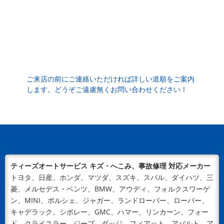
菱・...
2024/05/29
NEWS
バンパー・ドアなどの車修理は宮崎市の【ティーズオー
トサービス】へ ～ボディに穴が空いてしまうシチュエ
ーションとは～
バンパーやドアなどボディに穴が空いてしまうことも…
ご来店の前にご連絡いただければ詳しい道順をご案内
します。どうぞご遠慮無くお問い合わせください！
車はタフな乗り物ですが、時間の経過や事故によって何
らかのトラブルが起きてしまうも...
2024/04/18
NEWS
新ウェブサイトをOPENいたしました！
平素は格別のご高配を賜り、厚く御礼申し上げます。こ
の度、ティーズオートサービスのウェブサイトを新規オ
ティーズオートサービス キズ・へこみ、事故修理 対応メーカー
ープンいたしました！地域に信頼...
トヨタ、日産、ホンダ、マツダ、スズキ、スバル、ダイハツ、三
菱、メルセデス・ベンツ、BMW、アウディ、フォルクスワーゲ
ン、MINI、ポルシェ、ジャガー、ランドローバー、ローバー、
キャデラック、シボレー、GMC、ハマー、リンカーン、フォー
ド、クライスラー、ジープ、ダッジ、フィアット、アバルト、ア