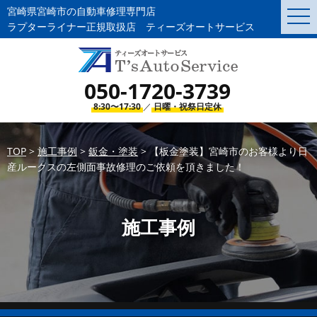
宮崎県宮崎市の自動車修理専門店
togg
navi
ラプターライナー正規取扱店 ティーズオートサービス
050-1720-3739
8:30〜17:30
／
日曜・祝祭日定休
TOP
>
施工事例
>
鈑金・塗装
>
【板金塗装】宮崎市のお客様より日
産ルークスの左側面事故修理のご依頼を頂きました！
施工事例