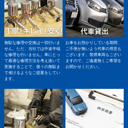
無駄な修理や交換は一切行いま
お車をお預かりしている期間、
せん。ただ、当社では中途半端
ご不便が無いよう代車の用意も
な修理も行いません。車にとっ
ございます。禁煙車両もござい
て最適な修理方法を考え抜いて
ますので、ご遠慮無くご希望を
実施することで、後々の無駄ま
お聞かせください。
で省けるようなご提案をしてい
ます。