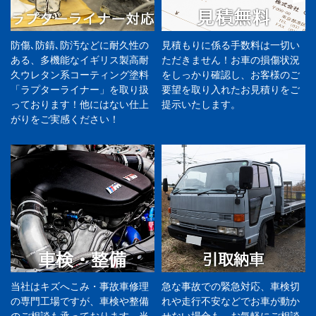
防傷､防錆､防汚などに耐久性の
見積もりに係る手数料は一切い
ある、多機能なイギリス製高耐
ただきません！お車の損傷状況
久ウレタン系コーティング塗料
をしっかり確認し、お客様のご
「ラプターライナー」を取り扱
要望を取り入れたお見積りをご
っております！他にはない仕上
提示いたします。
がりをご実感ください！
当社はキズへこみ・事故車修理
急な事故での緊急対応、車検切
の専門工場ですが、車検や整備
れや走行不安などでお車が動か
のご相談も承っております。当
せない場合も、お気軽にご相談