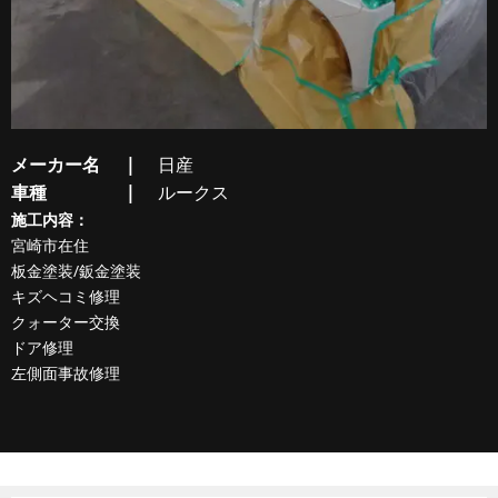
メーカー名
日産
車種
ルークス
施工内容：
宮崎市在住
板金塗装/鈑金塗装
キズヘコミ修理
クォーター交換
ドア修理
左側面事故修理